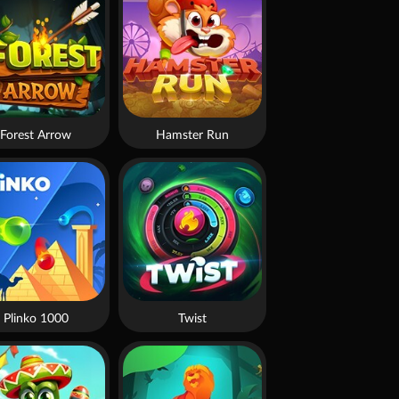
Forest Arrow
Hamster Run
Plinko 1000
Twist