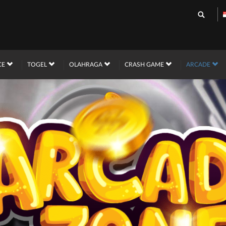
CE
TOGEL
OLAHRAGA
CRASH GAME
ARCADE