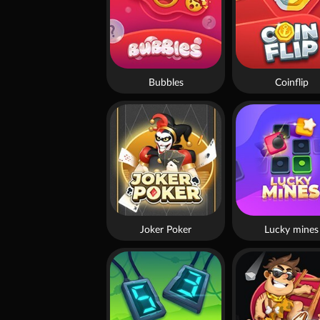
Bubbles
Сoinflip
Joker Poker
Lucky mines