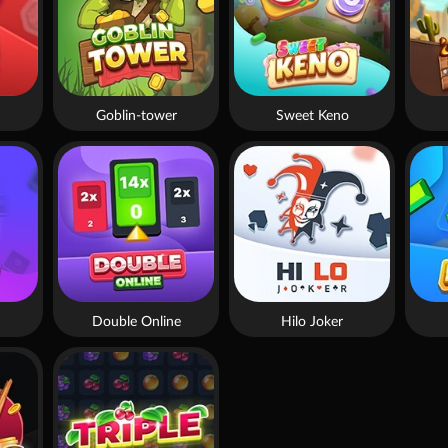
Goblin-tower
Sweet Keno
Double Online
Hilo Joker