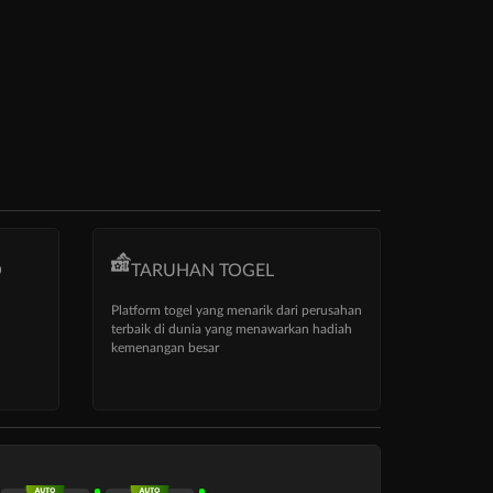
O
TARUHAN TOGEL
Platform togel yang menarik dari perusahan
terbaik di dunia yang menawarkan hadiah
kemenangan besar