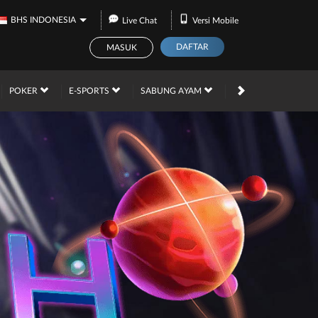
BHS INDONESIA
Live Chat
Versi Mobile
DAFTAR
MASUK
PROMOSI
POKER
E-SPORTS
SABUNG AYAM