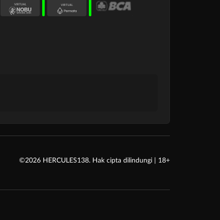
©2026 HERCULES138. Hak cipta dilindungi | 18+