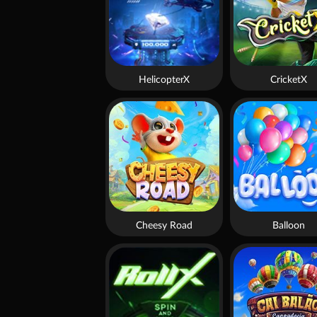
HelicopterX
CricketX
Cheesy Road
Balloon