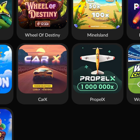
Wheel Of Destiny
MineIsland
CarX
PropelX
Wo