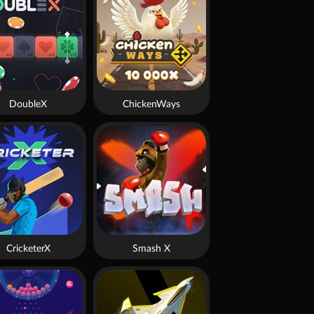
DoubleX
ChickenWays
CricketerX
Smash X