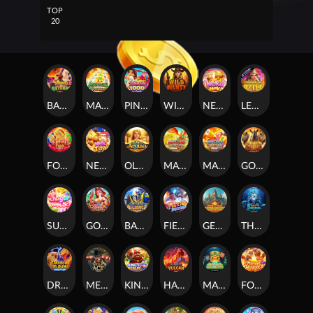
TOP
20
BANDITO RETURNS
MAHJONG 5 DRAGONS
PINATA 1000
WILD BOUNTY
NEKO X NEKO
LEGACY OF AZTEC
FORTUNE TRIO
NEKO TITAN
OLYMPUS APOLLO
MAHJONG WAYS 3+
MAHJONG WAYS 3
GOLDEN RHINO
SUGAR HIGH5
GOLDEN ISLAND
BATTLE OF ALLIANCE
FIERY BOXING
GEMS MINER
THRONE OF POSEIDON
DRAGON TIGER SHOWDOWN
MEGA ACE
KING'S REALM
HAMMER OF VULCAN
MASTER OF GOLD MINER 2
FORTUNE HORSES