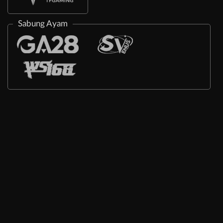
Sabung Ayam