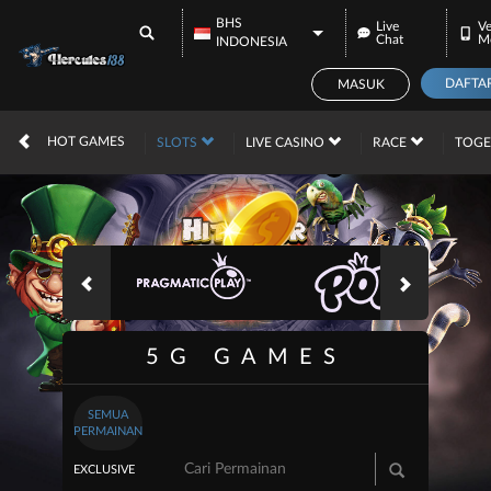
BHS
Live
Ve
Chat
M
INDONESIA
DAFTA
MASUK
IDR
12,689,324,
HOT GAMES
SLOTS
LIVE CASINO
RACE
TOG
5G GAMES
SEMUA
PERMAINAN
EXCLUSIVE