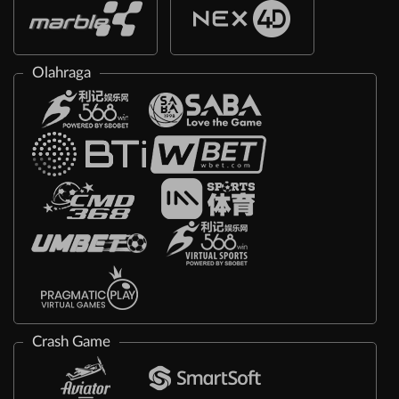
Olahraga
Crash Game